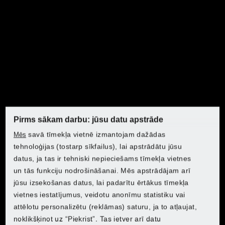
Zāles pļāvējs un
skarifikators
Šie jaudīgie agregāti nodrošinās jūsu zālienu vislabākajā
Pirms sākam darbu: jūsu datu apstrāde
formā. Mūsu jaudīgie zāles pļāvēji nodrošina
Atklājiet PARKSIDE Lidl
savā tīmekļa vietnē izmantojam dažādas
Mēs
vienmērīgu pļaušanu. Efektīvie skarifikatori aerē
Atklājiet PARKSIDE Lidl
Atklājiet PARKSIDE Lidl
Atklājiet PARKSIDE Lidl
tehnoloģijas (tostarp sīkfailus), lai apstrādātu jūsu
zālienu un noņem sūnu un nezālienu. Šeit jūs atradīsiet
datus, ja tas ir tehniski nepieciešams tīmekļa vietnes
visu, kas nepieciešams veselīgas zaļās zonas izveidei.
Izvēlieties savu valsti, lai sasniegtu tiešsaistes veikalu:
un tās funkciju nodrošināšanai. Mēs apstrādājam arī
Pārvērtiet savu zālienu par acīm tīkamu vietu!
jūsu izsekošanas datus, lai padarītu ērtākus tīmekļa
Izvēlieties savu valsti, lai sasniegtu tiešsaistes veikalu:
Izvēlieties savu valsti, lai sasniegtu tiešsaistes veikalu:
Izvēlieties savu valsti, lai sasniegtu tiešsaistes veikalu:
vietnes iestatījumus, veidotu anonīmu statistiku vai
Lidl Belgium (FR)
attēlotu personalizētu (reklāmas) saturu, ja to atļaujat,
Lidl Belgium (FR)
Lidl Belgium (FR)
Lidl Belgium (FR)
noklikšķinot uz “Piekrist”. Tas ietver arī datu