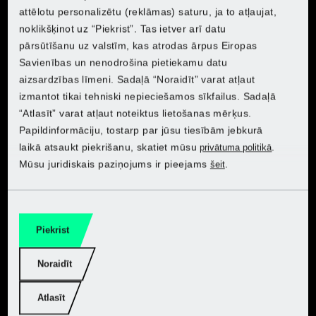
Lidl Belgium (FR)
attēlotu personalizētu (reklāmas) saturu, ja to atļaujat,
Lidl Belgium (FR)
Lidl Belgium (FR)
Lidl Belgium (FR)
noklikšķinot uz “Piekrist”. Tas ietver arī datu
Lidl Belgium (NL)
pārsūtīšanu uz valstīm, kas atrodas ārpus Eiropas
Lidl Belgium (NL)
Lidl Belgium (NL)
Lidl Belgium (NL)
Savienības un nenodrošina pietiekamu datu
aizsardzības līmeni. Sadaļā “Noraidīt” varat atļaut
Lidl Czech
Atklājiet PARKSIDE Kaufland
izmantot tikai tehniski nepieciešamos sīkfailus. Sadaļā
Lidl Czech
Lidl Czech
Lidl Czech
Viens akumulators
Atklājiet PARKSIDE Lidl
“Atlasīt” varat atļaut noteiktus lietošanas mērķus.
Lidl France
piemērots vairāk nekā
Papildinformāciju, tostarp par jūsu tiesībām jebkurā
Lidl France
Lidl France
Lidl France
Izvēlieties savu valsti, lai sasniegtu tiešsaistes veikalu:
20 ierīcēm
laikā atsaukt piekrišanu, skatiet mūsu
.
privātuma politikā
Lidl Germany
Pērciet šeit
Mūsu juridiskais paziņojums ir pieejams
.
šeit
Lidl Germany
Lidl Germany
Lidl Germany
PARKSIDE X12V Team ir kompakts palīgs ar dažādu
pielietojumu: no triecienurbjiem līdz dārza dzirklēm. Dažāda
Lidl Italy
akumulatoru kapacitāte no 2,0 līdz 5,0 ampērstundām (Ah)
Lidl Netherlands
Lidl Netherlands
Lidl Netherlands
nodrošina katram uzdevumam piemērotāko darbības laiku un
Piekrist
Lidl Netherlands
jaudu.
Lidl Poland
Lidl Poland
Lidl Poland
Noraidīt
Lidl Poland
Lidl Slovakia
Lidl Slovakia
Lidl Slovakia
Vēl lielāka jauda ar X20V
Atlasīt
Lidl Slovakia