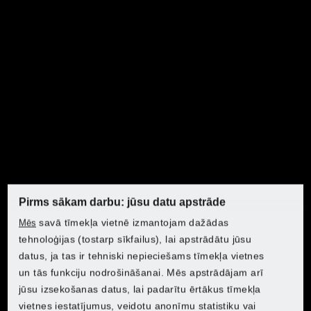
Kompaktas, ergonomiskas ierīces vieglam un vidēji
grūtam darbam
100% savietojamība ar visiem PARKSIDE ierīču
saimes X12V Team produktiem.
Pierādīta kvalitāte un drošība darbnīcā, mājās un
dārzā
Pirms sākam darbu: jūsu datu apstrāde
Atklājiet PARKSIDE Lidl
savā tīmekļa vietnē izmantojam dažādas
Mēs
Atklājiet PARKSIDE Lidl
Atklājiet PARKSIDE Lidl
Atklājiet PARKSIDE Lidl
tehnoloģijas (tostarp sīkfailus), lai apstrādātu jūsu
datus, ja tas ir tehniski nepieciešams tīmekļa vietnes
Izvēlieties savu valsti, lai sasniegtu tiešsaistes veikalu:
un tās funkciju nodrošināšanai. Mēs apstrādājam arī
jūsu izsekošanas datus, lai padarītu ērtākus tīmekļa
Izvēlieties savu valsti, lai sasniegtu tiešsaistes veikalu:
Izvēlieties savu valsti, lai sasniegtu tiešsaistes veikalu:
Izvēlieties savu valsti, lai sasniegtu tiešsaistes veikalu:
vietnes iestatījumus, veidotu anonīmu statistiku vai