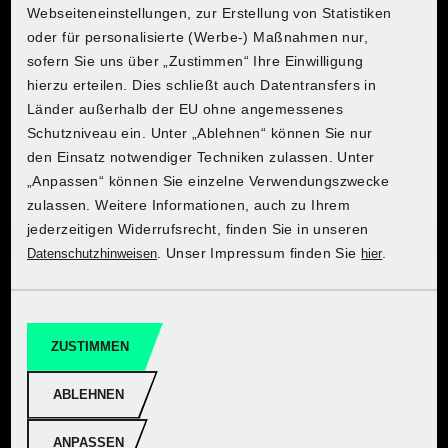
Webseiteneinstellungen, zur Erstellung von Statistiken
Lidl Belgium (FR)
oder für personalisierte (Werbe-) Maßnahmen nur,
Lidl Belgium (FR)
Lidl Belgium (FR)
Lidl Belgium (FR)
Hol dir noch mehr
sofern Sie uns über „Zustimmen“ Ihre Einwilligung
Lidl Belgium (NL)
Performance
hierzu erteilen. Dies schließt auch Datentransfers in
Lidl Belgium (NL)
Lidl Belgium (NL)
Lidl Belgium (NL)
Länder außerhalb der EU ohne angemessenes
PARKSIDE kann viel. PARKSIDE PERFORMANCE
Entdecke PARKSIDE bei
Lidl Czech
Schutzniveau ein. Unter „Ablehnen“ können Sie nur
noch mehr. Entdecke unser besonders leistungsstarkes
Kaufland
Lidl Czech
Lidl Czech
Lidl Czech
den Einsatz notwendiger Techniken zulassen. Unter
Sortiment und erfahre, was es so einzigartig macht.
Entdecke PARKSIDE bei Lidl
Lidl France
„Anpassen“ können Sie einzelne Verwendungszwecke
zulassen. Weitere Informationen, auch zu Ihrem
Lidl France
Lidl France
Lidl France
Wähle dein Land, um den Onlineshop zu erreichen:
jederzeitigen Widerrufsrecht, finden Sie in unseren
Lidl Germany
Zu PARKSIDE PERFORMANCE
Zu Lidl
. Unser Impressum finden Sie
.
Datenschutzhinweisen
hier
Lidl Germany
Lidl Germany
Lidl Germany
Lidl Italy
Lidl Netherlands
Lidl Netherlands
Lidl Netherlands
Lidl Netherlands
ZUSTIMMEN
Lidl Poland
Lidl Poland
Lidl Poland
ABLEHNEN
Lidl Poland
Lidl Slovakia
Lidl Slovakia
Lidl Slovakia
ANPASSEN