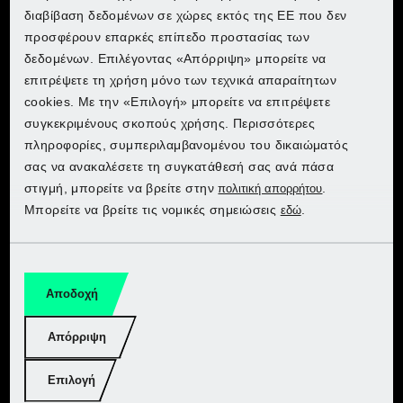
διαβίβαση δεδομένων σε χώρες εκτός της ΕΕ που δεν
Lidl Belgium (NL)
Αποκτήστε προϊόντα PARKSIDE
προσφέρουν επαρκές επίπεδο προστασίας των
Lidl Belgium (NL)
Lidl Belgium (NL)
Lidl Belgium (NL)
στο Kaufland
δεδομένων. Επιλέγοντας «Απόρριψη» μπορείτε να
Lidl Czech
Ανακαλύψτε το PARKSIDE στη
επιτρέψετε τη χρήση μόνο των τεχνικά απαραίτητων
Lidl Czech
Lidl Czech
Lidl Czech
Lidl
cookies. Με την «Επιλογή» μπορείτε να επιτρέψετε
Lidl France
Επιλέξτε τη χώρα σας για να μεταβείτε στο ηλεκτρονικό
συγκεκριμένους σκοπούς χρήσης. Περισσότερες
Lidl France
Lidl France
Lidl France
κατάστημα:
πληροφορίες, συμπεριλαμβανομένου του δικαιώματός
Κήπος
Πηγαίνετε στο Lidl
Lidl Germany
σας να ανακαλέσετε τη συγκατάθεσή σας ανά πάσα
Lidl Germany
Lidl Germany
Lidl Germany
στιγμή, μπορείτε να βρείτε στην
.
πολιτική απορρήτου
Εργαστήρι
Μπορείτε να βρείτε τις νομικές σημειώσεις
.
Lidl Italy
εδώ
Lidl Netherlands
Lidl Netherlands
Lidl Netherlands
Τεχνολογία μπαταριών
Lidl Netherlands
Lidl Poland
Lidl Poland
Lidl Poland
PERFORMANCE
Αποδοχή
Lidl Poland
Lidl Slovakia
Lidl Slovakia
Lidl Slovakia
Απόρριψη
Lidl Slovakia
Lidl Spain
Lidl Spain
Lidl Spain
Επιλογή
Νομικές πληροφορίες