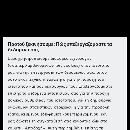
Χλοοκοπτική μηχανή &
ψαλιδιστής γκαζόν
Προτού ξεκινήσουμε: Πώς επεξεργαζόμαστε τα
Αυτές οι μηχανές θα φέρουν το γκαζόν σας σε άριστη
δεδομένα σας
κατάσταση. Οι ισχυρές χλοοκοπτικές μηχανές μας
χρησιμοποιούμε διάφορες τεχνολογίες
Εμείς
εξασφαλίζουν ομοιόμορφη κοπή. Οι αποδοτικοί
Ανακαλύψτε το PARKSIDE στη
(συμπεριλαμβανομένων των cookies) στον ιστότοπό
εκσκαφείς αερίζουν το γκαζόν σας και απομακρύνουν
Ανακαλύψτε το PARKSIDE στη
Ανακαλύψτε το PARKSIDE στη
Ανακαλύψτε το PARKSIDE στη
Lidl
μας για την επεξεργασία των δεδομένων σας, όπου
τα βρύα και την άχνη. Εδώ θα βρείτε όλα όσα
αυτό είναι τεχνικά απαραίτητο για την παροχή του
Lidl
Lidl
Lidl
χρειάζεστε για υγιείς πράσινους χώρους. Μετατρέψτε
ιστότοπου και των λειτουργιών του. Επεξεργαζόμαστε
το γκαζόν σας σε ένα εντυπωσιακό θέαμα!
επίσης τα δεδομένα εντοπισμού σας για την παροχή
Επιλέξτε τη χώρα σας για να μεταβείτε στο ηλεκτρονικό
βολικών ρυθμίσεων του ιστότοπου, για τη δημιουργία
κατάστημα:
Επιλέξτε τη χώρα σας για να μεταβείτε στο ηλεκτρονικό
Επιλέξτε τη χώρα σας για να μεταβείτε στο ηλεκτρονικό
Επιλέξτε τη χώρα σας για να μεταβείτε στο ηλεκτρονικό
ανώνυμων στατιστικών στοιχείων ή για την προβολή
κατάστημα:
κατάστημα:
κατάστημα:
εξατομικευμένου (διαφημιστικού) περιεχομένου, εάν
Lidl Belgium (FR)
μας δώσετε τη συγκατάθεσή σας κάνοντας κλικ στο
Lidl Belgium (FR)
Lidl Belgium (FR)
Lidl Belgium (FR)
κουμπί «Αποδοχή». Αυτή περιλαμβάνει επίσης τη