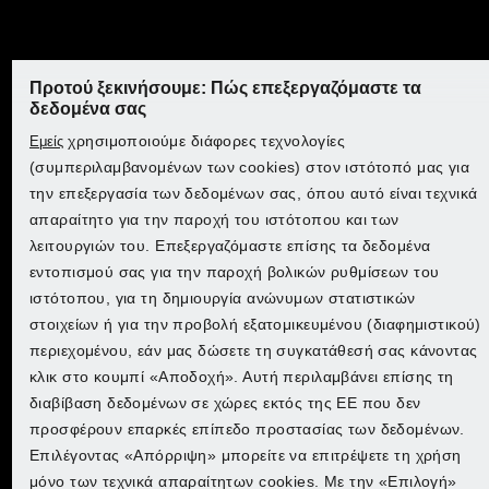
κατάστημα:
Επιλέξτε τη χώρα σας για να μεταβείτε στο ηλεκτρονικό
Επιλέξτε τη χώρα σας για να μεταβείτε στο ηλεκτρονικό
Επιλέξτε τη χώρα σας για να μεταβείτε στο ηλεκτρονικό
κατάστημα:
κατάστημα:
κατάστημα:
Lidl Belgium (FR)
Προτού ξεκινήσουμε: Πώς επεξεργαζόμαστε τα
Lidl Belgium (FR)
Lidl Belgium (FR)
Lidl Belgium (FR)
δεδομένα σας
Lidl Belgium (NL)
χρησιμοποιούμε διάφορες τεχνολογίες
Εμείς
Απολαύστε την πλήρη
Lidl Belgium (NL)
Lidl Belgium (NL)
Lidl Belgium (NL)
Αποκτήστε προϊόντα PARKSIDE στο
(συμπεριλαμβανομένων των cookies) στον ιστότοπό μας για
εμπειρία PARKSIDE
Lidl Czech
την επεξεργασία των δεδομένων σας, όπου αυτό είναι τεχνικά
Kaufland
απαραίτητο για την παροχή του ιστότοπου και των
Έχεις ήδη την εφαρμογή PARKSIDE; Ανακάλυψε τώρα
Lidl Czech
Lidl Czech
Lidl Czech
Ανακαλύψτε το PARKSIDE στη Lidl
λειτουργιών του. Επεξεργαζόμαστε επίσης τα δεδομένα
όλες τις λειτουργίες, σύνδεσε τις μπαταρίες και τους
Lidl France
εντοπισμού σας για την παροχή βολικών ρυθμίσεων του
φορτιστές σου και αξιοποίησε ακόμα περισσότερο τις
Επιλέξτε τη χώρα σας για να μεταβείτε στο ηλεκτρονικό
Lidl France
Lidl France
Lidl France
ιστότοπου, για τη δημιουργία ανώνυμων στατιστικών
συσκευές σου. Περιλαμβάνονται ακόμα περισσότερες
Πηγαίνετε στο Lidl
κατάστημα:
Lidl Germany
στοιχείων ή για την προβολή εξατομικευμένου (διαφημιστικού)
οδηγίες και υπηρεσίες. Έτοιμος να συνδεθείς;
Lidl Germany
Lidl Germany
Lidl Germany
περιεχομένου, εάν μας δώσετε τη συγκατάθεσή σας κάνοντας
Lidl Italy
κλικ στο κουμπί «Αποδοχή». Αυτή περιλαμβάνει επίσης τη
Lidl Netherlands
Lidl Netherlands
Lidl Netherlands
διαβίβαση δεδομένων σε χώρες εκτός της ΕΕ που δεν
Μάθετε περισσότερα για την εφαρμογή
Lidl Netherlands
προσφέρουν επαρκές επίπεδο προστασίας των δεδομένων.
Επιλέγοντας «Απόρριψη» μπορείτε να επιτρέψετε τη χρήση
Lidl Poland
Lidl Poland
Lidl Poland
μόνο των τεχνικά απαραίτητων cookies. Με την «Επιλογή»
Lidl Poland