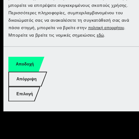
μπορείτε να επιτρέψετε συγκεκριμένους σκοπούς χρήσης.
Lidl Slovakia
Lidl Slovakia
Lidl Slovakia
Περισσότερες πληροφορίες, συμπεριλαμβανομένου του
Lidl Slovakia
δικαιώματός σας να ανακαλέσετε τη συγκατάθεσή σας ανά
Lidl Spain
Lidl Spain
Lidl Spain
πάσα στιγμή, μπορείτε να βρείτε στην
.
πολιτική απορρήτου
Lidl Spain
Μπορείτε να βρείτε τις νομικές σημειώσεις
.
εδώ
Αποδοχή
Απόρριψη
Επιλογή