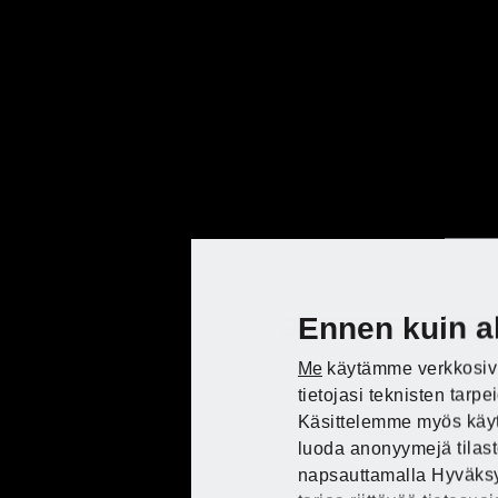
Ennen kuin a
Me
käytämme verkkosivus
Käyttöohje
tietojasi teknisten tar
Käsittelemme myös käytt
Tutustu PARKSIDE Kaufland
luoda anonyymejä tilasto
verkkokaupassa
napsauttamalla Hyväksy.