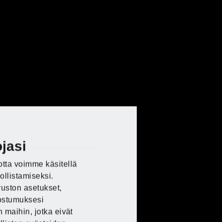
jasi
E Lidlissä
E Lidlissä
E Lidlissä
E Lidlissä
otta voimme käsitellä
ollistamiseksi.
vuston asetukset,
uostumuksesi
 maihin, jotka eivät