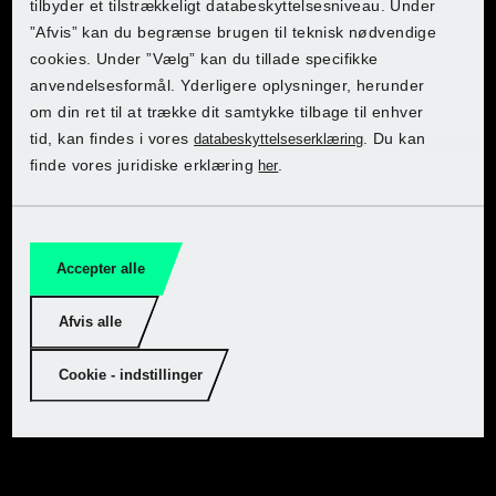
tilbyder et tilstrækkeligt databeskyttelsesniveau. Under
Lidl Czech
”Afvis” kan du begrænse brugen til teknisk nødvendige
Få PARKSIDE i Kaufland
Lidl Czech
Lidl Czech
Lidl Czech
cookies. Under ”Vælg” kan du tillade specifikke
Tjek PARKSIDE i Lidl
Lidl France
anvendelsesformål. Yderligere oplysninger, herunder
om din ret til at trække dit samtykke tilbage til enhver
Lidl France
Lidl France
Lidl France
Vælg dit land for at få adgang til onlineshoppen:
Have
tid, kan findes i vores
. Du kan
databeskyttelseserklæring
Lidl Germany
Gå til Tilbudsavisen
finde vores juridiske erklæring
.
her
Lidl Germany
Lidl Germany
Lidl Germany
Værksted
Lidl Italy
Lidl Netherlands
Lidl Netherlands
Lidl Netherlands
Batteriteknologi
Lidl Netherlands
Accepter alle
Lidl Poland
Lidl Poland
Lidl Poland
PERFORMANCE
Afvis alle
Lidl Poland
Lidl Slovakia
Lidl Slovakia
Lidl Slovakia
Cookie - indstillinger
Lidl Slovakia
Lidl Spain
Lidl Spain
Lidl Spain
Imprint
Lidl Spain
Databeskyttelse