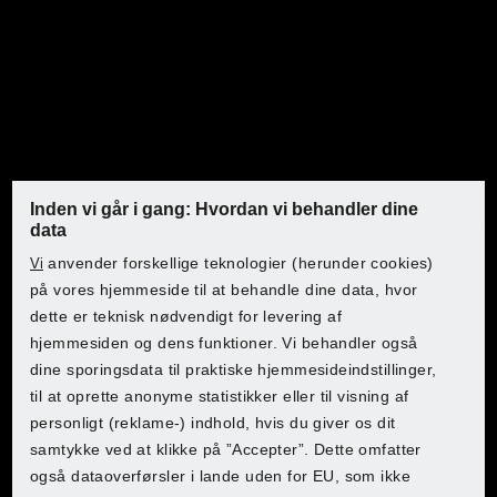
Plæneklipper og
vertikalskærer
Disse kraftværker vil få din plæne i topform. Vores
Inden vi går i gang: Hvordan vi behandler dine
kraftige plæneklippere sikrer en jævn klipning. De
data
effektive vertikalskærere lufter plænen og fjerner mos
Tjek PARKSIDE i Lidl
anvender forskellige teknologier (herunder cookies)
Vi
og strå. Du finder alt, hvad du skal bruge til sunde
Tjek PARKSIDE i Lidl
Tjek PARKSIDE i Lidl
Tjek PARKSIDE i Lidl
på vores hjemmeside til at behandle dine data, hvor
grønne områder her. Gør din græsplæne til et blikfang!
dette er teknisk nødvendigt for levering af
Vælg dit land for at få adgang til shoppen:
hjemmesiden og dens funktioner. Vi behandler også
Vælg dit land for at få adgang til shoppen:
Vælg dit land for at få adgang til shoppen:
Vælg dit land for at få adgang til shoppen:
dine sporingsdata til praktiske hjemmesideindstillinger,
til at oprette anonyme statistikker eller til visning af
Lidl Belgium (FR)
personligt (reklame-) indhold, hvis du giver os dit
Lidl Belgium (FR)
Lidl Belgium (FR)
Lidl Belgium (FR)
samtykke ved at klikke på ”Accepter”. Dette omfatter
Lidl Belgium (NL)
også dataoverførsler i lande uden for EU, som ikke
Lidl Belgium (NL)
Lidl Belgium (NL)
Lidl Belgium (NL)