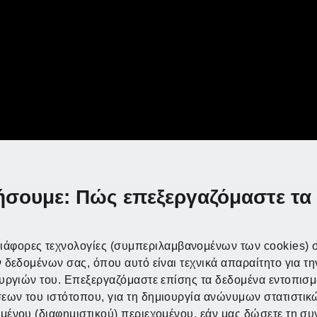
ία της στο Ηνωμένο
όνομά της από τη διεύθυνση
ργαλεία; Δεν είχαν συζητηθεί
κεράκια. Κανείς δεν είχε
υτή η επωνυμία. Την ίδια
ερμανία.
ήσουμε: Πώς επεξεργαζόμαστε τα
Ανακαλύψτε το P
Ανακαλύψτε το P
Ανακαλύψτε το P
Ανακαλύψτε το P
άφορες τεχνολογίες (συμπεριλαμβανομένων των cookies) σ
ν δεδομένων σας, όπου αυτό είναι τεχνικά απαραίτητο για τ
δες
ουργιών του. Επεξεργαζόμαστε επίσης τα δεδομένα εντοπισμ
 στο Kaufland
ων του ιστότοπου, για τη δημιουργία ανώνυμων στατιστικώ
 θέση
μένου (διαφημιστικού) περιεχομένου, εάν μας δώσετε τη σ