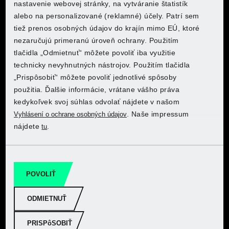
nastavenie webovej stránky, na vytváranie štatistík
alebo na personalizované (reklamné) účely. Patrí sem
tiež prenos osobných údajov do krajín mimo EÚ, ktoré
PARKSIDE® Súprava pilníkov do dielne, 17-dielna
Objav PARKSIDE v online obchode
Objav PARKSIDE v online obchode
Kde by si chcel nakupovať?
Kde by si chcel nakupovať?
Kde by si chcel nakupovať?
Kde by si chcel nakupovať?
nezaručujú primeranú úroveň ochrany. Použitím
Kaufland
Kaufland
tlačidla „Odmietnuť“ môžete povoliť iba využitie
technicky nevyhnutných nástrojov. Použitím tlačidla
Do online obchodu
Do online obchodu
„Prispôsobiť“ môžete povoliť jednotlivé spôsoby
použitia. Ďalšie informácie, vrátane vášho práva
Objav PARKSIDE v online obchode Lidl
Objav PARKSIDE v online obchode Lidl
Objav PARKSIDE v online obchode Lidl
Objav PARKSIDE v online obchode Lidl
kedykoľvek svoj súhlas odvolať nájdete v našom
. Naše impressum
Vyhlásení o ochrane osobných údajov
nájdete
.
tu
Do online obchodu
Do online obchodu
Do online obchodu
Do online obchodu
Objav PARKSIDE v online obchode Lidl
Objav PARKSIDE v online obchode Lidl
POVOLIŤ
Do online obchodu
Do online obchodu
ODMIETNUŤ
PARKSIDE® Súprava brúsnych papierov, 12-dielna
PRISPôSOBIŤ