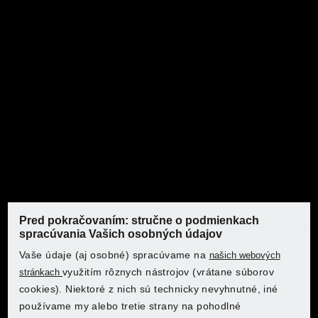
PARKSIDE® Súprava sponiek/klincov PAT 4
Pred pokračovaním: stručne o podmienkach
spracúvania Vašich osobných údajov
Vaše údaje (aj osobné) spracúvame na
našich webových
využitím rôznych nástrojov (vrátane súborov
stránkach
Kde by si chcel nakupovať?
Kde by si chcel nakupovať?
cookies). Niektoré z nich sú technicky nevyhnutné, iné
používame my alebo tretie strany na pohodlné