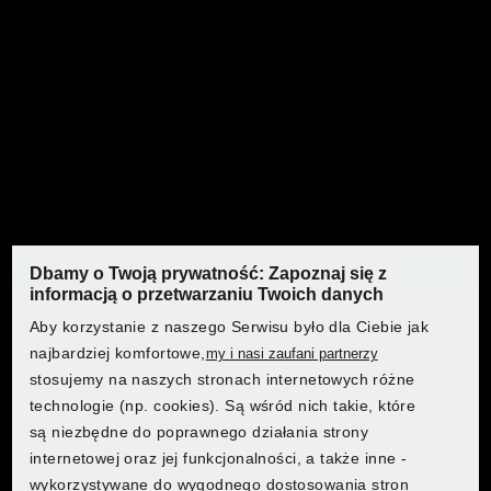
PARKSIDE® Zestaw 2 zapasowych łańcuchów do piły
Dbamy o Twoją prywatność: Zapoznaj się z
informacją o przetwarzaniu Twoich danych
Aby korzystanie z naszego Serwisu było dla Ciebie jak
najbardziej komfortowe,
my i nasi zaufani partnerzy
stosujemy na naszych stronach internetowych różne
technologie (np. cookies). Są wśród nich takie, które
są niezbędne do poprawnego działania strony
Gdzie chcesz robić zakupy?
Gdzie chcesz robić zakupy?
internetowej oraz jej funkcjonalności, a także inne -
wykorzystywane do wygodnego dostosowania stron