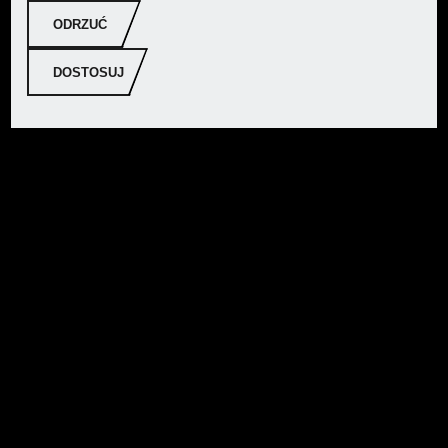
ODRZUĆ
DOSTOSUJ
PARKSIDE PERFORMANCE® Elektryczna dmuchawa
osiowa do liści PPELB 1650 A1, 1650 W