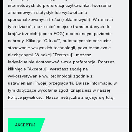
internetowych do preferencji użytkownika, tworzenia
anonimowych statystyk lub wyświetlania
spersonalizowanych treści (reklamowych). W ramach
Poznaj produkty PARKSIDE w sklepie
Poznaj produkty PARKSIDE w sklepie
Gdzie chcesz robić zakupy?
Gdzie chcesz robić zakupy?
Gdzie chcesz robić zakupy?
Gdzie chcesz robić zakupy?
PARKSIDE® Spawarka wielofunkcyjna PMSG 200 A2
tych działań, może mieć miejsce transfer danych do
internetowym Lidl
internetowym Lidl
krajów trzecich (spoza EOG) o odmiennym poziomie
ochrony. Klikając "Odrzuć", automatycznie odrzucisz
Przejdź do sklepu internetowego
Przejdź do sklepu internetowego
stosowanie wszystkich technologii, poza technicznie
niezbędnymi. W sekcji "Dostosuj", możesz
Poznaj produkty PARKSIDE w sklepie
Poznaj produkty PARKSIDE w sklepie
Poznaj produkty PARKSIDE w sklepie
Poznaj produkty PARKSIDE w sklepie
indywidualnie dostosować swoje preferencje. Poprzez
internetowym Lidl
internetowym Lidl
internetowym Lidl
internetowym Lidl
kliknięcie "Akceptuj", wyrażasz zgodę na
wykorzystywanie ww. technologii zgodnie z
Przejdź do sklepu internetowego
Przejdź do sklepu internetowego
Przejdź do sklepu internetowego
Przejdź do sklepu internetowego
ustawieniami Twojej przeglądarki. Dalsze informacje, w
tym dotyczące wycofania zgód, znajdziesz w naszej
. Nasza metryczka znajduje się
.
Polityce prywatności
tutaj
Odkryj produkty PARKSIDE w Kaufland
Odkryj produkty PARKSIDE w Kaufland
Przejdź do Kaufland
Przejdź do Kaufland
AKCEPTUJ
PARKSIDE® Szczotka do myjki wysokociśnieniowej