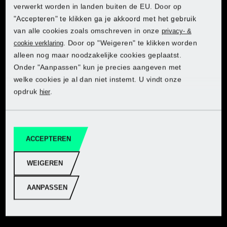
verwerkt worden in landen buiten de EU. Door op
"Accepteren" te klikken ga je akkoord met het gebruik
van alle cookies zoals omschreven in onze
privacy- &
. Door op "Weigeren" te klikken worden
cookie verklaring
alleen nog maar noodzakelijke cookies geplaatst.
Ontdek PARKSIDE in de Lidl-
Ontdek PARKSIDE in de Lidl-
Ontdek PARKSIDE in de Lidl-
Ontdek PARKSIDE in de Lidl-
Ontdek PARKSIDE in de Lidl-
Onder "Aanpassen" kun je precies aangeven met
onlineshop
onlineshop
onlineshop
onlineshop
onlineshop
welke cookies je al dan niet instemt. U vindt onze
opdruk
.
hier
Naar webshop
Naar webshop
Naar webshop
Naar webshop
Naar webshop
ACCEPTEREN
WEIGEREN
PARKSIDE® Kruislijnlaser of laser afstandsmeter
AANPASSEN