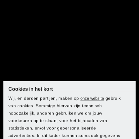
PARKSIDE® Kruislijnlaser
Cookies in het kort
Wij, en derden partijen, maken op
gebruik
onze website
van cookies. Sommige hiervan zijn technisch
noodzakelijk, anderen gebruiken we om jouw
voorkeuren op te slaan, voor het bijhouden van
statistieken, en/of voor gepersonaliseerde
PARKSIDE® Laser afstandsmeter of kruislijnlaser
advertenties. In dit kader kunnen soms ook gegevens