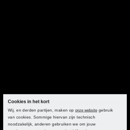
PARKSIDE® Accu-bladblazer en -bladzuiger 40 V zonder
accu's en lader, met versnipperfunctie
Cookies in het kort
Wij, en derden partijen, maken op
gebruik
onze website
van cookies. Sommige hiervan zijn technisch
noodzakelijk, anderen gebruiken we om jouw