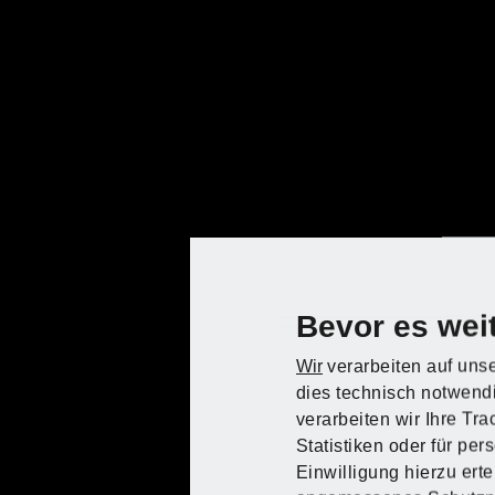
Werkzeuge
Bevor es weit
Wir
verarbeiten auf unse
dies technisch notwendi
Material
verarbeiten wir Ihre Tr
Statistiken oder für pe
Entdecke PARKSIDE bei
Einwilligung hierzu ert