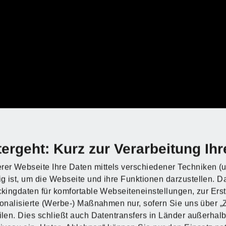
Informationen zur
Verarbeitung Ihrer
ergeht: Kurz zur Verarbeitung Ihr
Daten!
Entdecke PARKSI
Entdecke PARKSI
Entdecke PARKSI
Entdecke PARKSI
rer Webseite Ihre Daten mittels verschiedener Techniken (u
g ist, um die Webseite und ihre Funktionen darzustellen. D
Durch das Abspielen dieses YouTube-Videos
ackingdaten für komfortable Webseiteneinstellungen, zur Ers
werden Daten an die Google Ltd., Irland,
rsonalisierte (Werbe-) Maßnahmen nur, sofern Sie uns über 
 Kaufland
übermittelt und Cookies auf Ihrem Endgerät
eilen. Dies schließt auch Datentransfers in Länder außerha