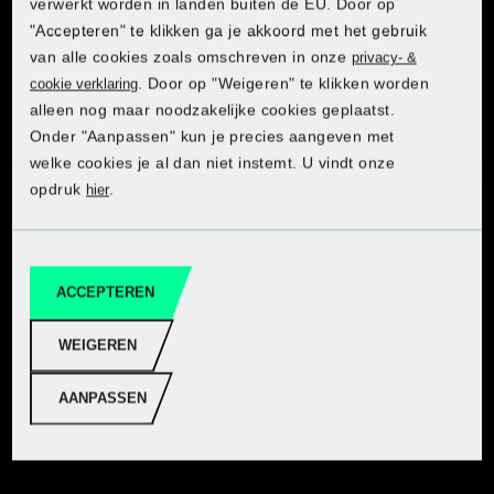
verwerkt worden in landen buiten de EU. Door op
"Accepteren" te klikken ga je akkoord met het gebruik
van alle cookies zoals omschreven in onze
privacy- &
. Door op "Weigeren" te klikken worden
cookie verklaring
alleen nog maar noodzakelijke cookies geplaatst.
Ontdek PARKSIDE in de Lidl-
Ontdek PARKSIDE in de Lidl-
Ontdek PARKSIDE in de Lidl-
Ontdek PARKSIDE in de Lidl-
Ontdek PARKSIDE in de Lidl-
Onder "Aanpassen" kun je precies aangeven met
onlineshop
onlineshop
onlineshop
onlineshop
onlineshop
welke cookies je al dan niet instemt. U vindt onze
opdruk
.
hier
Naar webshop
Naar webshop
Naar webshop
Naar webshop
Naar webshop
ACCEPTEREN
WEIGEREN
Fijnboorslijpmachine 12 V met accu PARKSIDE® PFBS12
AANPASSEN