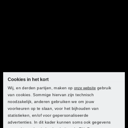
Freesmachine 12 V PARKSIDE® POFA12
Cookies in het kort
Wij, en derden partijen, maken op
gebruik
onze website
van cookies. Sommige hiervan zijn technisch
noodzakelijk, anderen gebruiken we om jouw
voorkeuren op te slaan, voor het bijhouden van
Freesmachine - kantenfrees 12 V PARKSIDE
statistieken, en/of voor gepersonaliseerde
PERFORMANCE® PPAKF12
advertenties. In dit kader kunnen soms ook gegevens